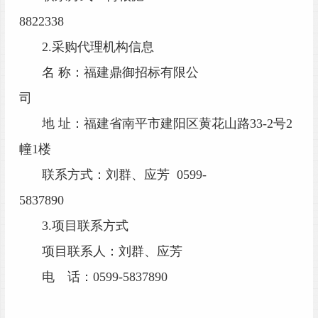
8822338
2.采购代理机构信息
名
称：福建
鼎御
招标有限公
司
地
址：
福建省南平市建阳区黄花山路
33-2号2
幢1楼
联系方式：刘
群、应芳
0599-
5837890
3.项目联系方式
项目联系人：刘
群、应芳
电 话：
0599-5837890