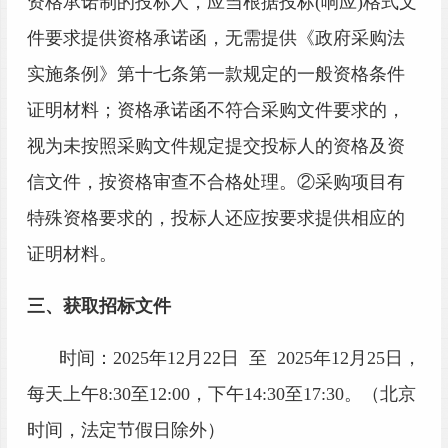
资格承诺制的
投标人
，应当根据投标
(响应)格式文
件要求提供资格承诺函，无需提供《政府采购法
实施条例》第十七条第一款规定的一般资格条件
证明材料；资格承诺函不符合采购文件要求的，
视为未按照采购文件规定提交
投标人
的资格及资
信文件，按资格审查不合格处理。
②采购项目有
特殊资格要求的，
投标人
还应按要求提供相应的
证明材料
。
三、获取招标文件
时间：
202
5
年
12
月
22
日
至
202
5
年
12
月
25
日
，
每天上午
8:
3
0至12:00，下午1
4
:
3
0至1
7
:
3
0。（北京
时间，法定节假日除外）