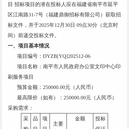
目
招标项目的潜在投标人应在
福建省
南平市延平
区江南路
31-7号（福建鼎御招标有限公司）
获取招
标文件，并于
202
5
年
12
月
30
日
09
点
3
0分（北京时
间）前递交投标文件。
一、项目基本情况
项目编号：
DYZB[YQ]202512-0
6
项目名称：
南平市人民政府办公室文印中心印
刷服务项目
预算金额：
250000.00元
（人民币）
最高限价（如有）：
250000.00元
（人民币）
采购需求：
采
品
项
金额
投标
主要
购
目
目
保证