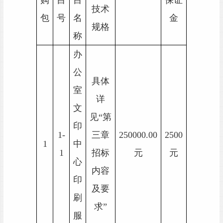
技术
包
号
名
金
规格
称
办
公
具体
室
详
文
见
“第
印
1-
三章
250000.00
2500
1
中
1
招标
元
元
心
内容
印
及要
刷
求”
服