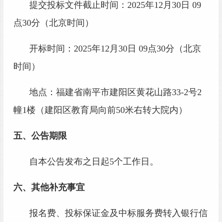
提交投标文件截止时间：
202
5
年
12
月
30
日
09
点
3
0分（北京时间）
开标时间：
202
5
年
12
月
30
日
09
点
3
0分（北京
时间）
地点：
福建省南平市建阳区黄花山路
33-2号2
幢1楼
（建阳区教育局向前
50米右转大院内
）
五、公告期限
自本公告发布之日起
5个工作日。
六、其他补充事宜
报名费、
投标保证金及中标服务费转入银行信