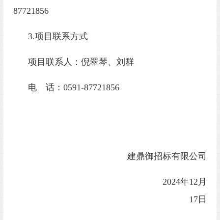
87721856
3.项目联系方式
项目联系人：
倪翠琴、刘群
电 话：
0591
-
87721856
建
鼎御
招标有限公司
202
4
年
12
月
17
日