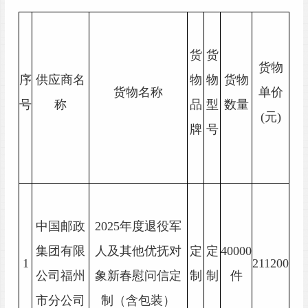
货
货
货物
序
供应商名
物
物
货物
货物名称
单价
号
称
品
型
数量
(元)
牌
号
中国邮政
2025年度退役军
集团有限
人及其他优抚对
定
定
40000
1
211200
公司福州
象新春慰问信定
制
制
件
市分公司
制（含包装）