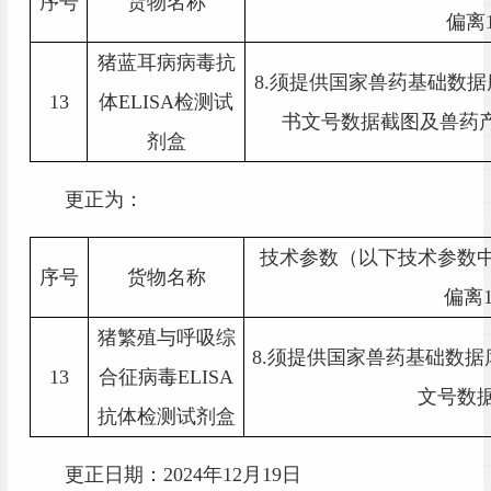
序号
货物名称
偏离
猪蓝耳病病毒抗
8.须提供国家兽药基础数
13
体
ELISA检测试
书文号数据截图及兽药
剂盒
更正为：
技术参数（以下技术参数
序号
货物名称
偏离
猪繁殖与呼吸综
8.
须提供国家兽药基础数据
13
合征病毒
ELISA
文号数
抗体检测试剂盒
更正日期：
2024年12月19日