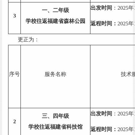
出
发时间
：
202
5
年
一
、
二年级
3
学校往返福建省森林公园
返程时间：
2025年
更正为：
序号
服务名称
技术
出
发时间
：
202
5
年
三
、
四年级
2
学校往返福建省科技馆
返程时间：
2025年