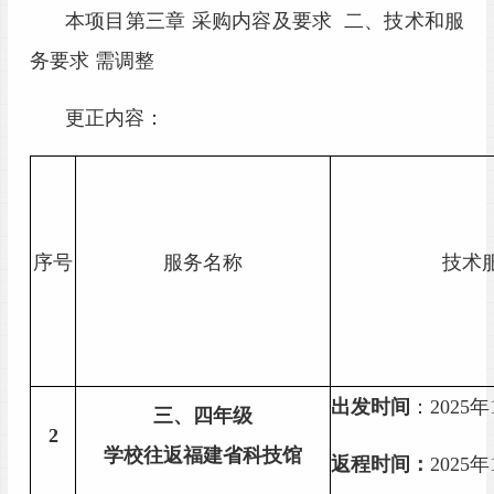
本项目第三章
采购内容及要求
二、技术和服
务要求
需调整
更正内容：
序号
服务名称
技术
出
发时间
：
202
5
年
三
、
四年级
2
学校往返福建省科技馆
返程时间：
2025年