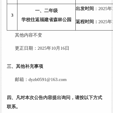
出
发时间
：
202
5
年
一
、
二年级
3
学校往返福建省森林公园
返程时间：
2025年
其他内容不变
更正日期：
2025年
10
月
16
日
三、其他补充事项
邮箱：
dyzb0591@163.com
四、凡对本次公告内容提出询问，请按以下方式
联系。